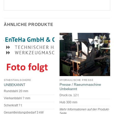
ÄHNLICHE PRODUKTE
STABSTAHLSCHERE
HYDRAULISCHE PRESSE
Presse / Raeummaschine
UNBEKANNT
Unbekannt
Rundstahl 20 mm
Druck ca. 12 t
Vierkantstahl ? mm
Hub 300 mm
Scherkraft ? t
Mehr Informationen auf der Produkt-
Gesamtleistungsbedarf 3 kW
Seite