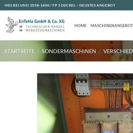
Zum
NEU BEI UNS!
2038-1400 / FP 5 DECKEL
– NEUSTES ANGEBOT
Inhalt
springen
HOME
MASCHINENANGEBO
STARTSEITE
/
SONDERMASCHINEN
/
VERSCHIED