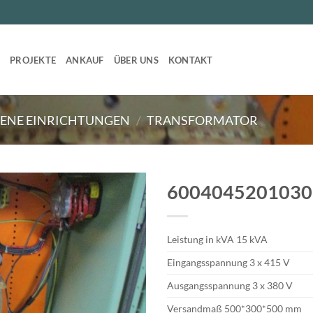
T
PROJEKTE
ANKAUF
ÜBER UNS
KONTAKT
ENE EINRICHTUNGEN
/
TRANSFORMATOR
6004045201030
Leistung in kVA 15 kVA
Eingangsspannung 3 x 415 V
Ausgangsspannung 3 x 380 V
Versandmaß 500*300*500 mm