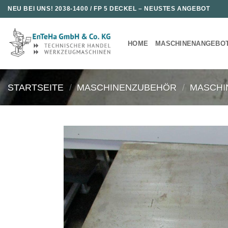
Zum
NEU BEI UNS!
2038-1400 / FP 5 DECKEL
– NEUSTES ANGEBOT
Inhalt
springen
HOME
MASCHINENANGEBO
STARTSEITE
/
MASCHINENZUBEHÖR
/
MASCHI