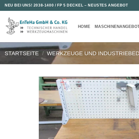
Zum
NEU BEI UNS!
2038-1400 / FP 5 DECKEL
– NEUSTES ANGEBOT
Inhalt
springen
HOME
MASCHINENANGEBO
STARTSEITE
/
WERKZEUGE UND INDUSTRIEBE