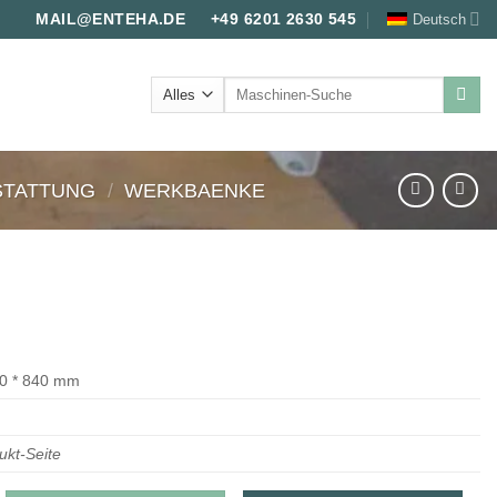
Deutsch
MAIL@ENTEHA.DE
+49 6201 2630 545
Suche
nach:
STATTUNG
/
WERKBAENKE
50 * 840 mm
ukt-Seite