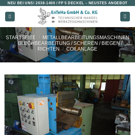
NEU BEI UNS!
2038-1400 / FP 5 DECKEL
– NEUSTES ANGEBOT
Zum
Inhalt
springen
STARTSEITE
/
METALLBEARBEITUNGSMASCHINEN
/
BLECHBEARBEITUNG / SCHEREN / BIEGEN /
RICHTEN
/
COILANLAGE