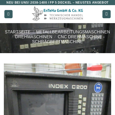
NEU BEI UNS!
2038-1400 / FP 5 DECKEL
– NEUSTES ANGEBOT
Zum
Inhalt
springen
STARTSEITE
/
METALLBEARBEITUNGSMASCHINEN
/
DREHMASCHINEN
/
CNC DREHMASCHINE -
SCHRÄGBETTMASCHINE