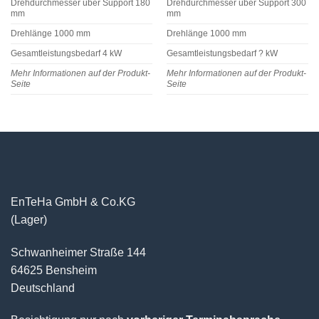
Drehdurchmesser über Support 180
Drehdurchmesser über Support 300
mm
mm
Drehlänge 1000 mm
Drehlänge 1000 mm
Gesamtleistungsbedarf 4 kW
Gesamtleistungsbedarf ? kW
Mehr Informationen auf der Produkt-
Mehr Informationen auf der Produkt-
Seite
Seite
EnTeHa GmbH & Co.KG
(Lager)
Schwanheimer Straße 144
64625 Bensheim
Deutschland