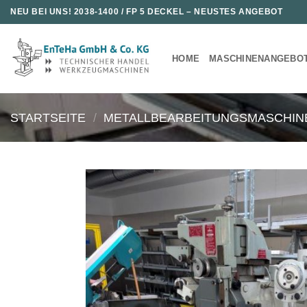
Zum
NEU BEI UNS!
2038-1400 / FP 5 DECKEL
– NEUSTES ANGEBOT
Inhalt
springen
HOME
MASCHINENANGEBO
STARTSEITE
/
METALLBEARBEITUNGSMASCHIN