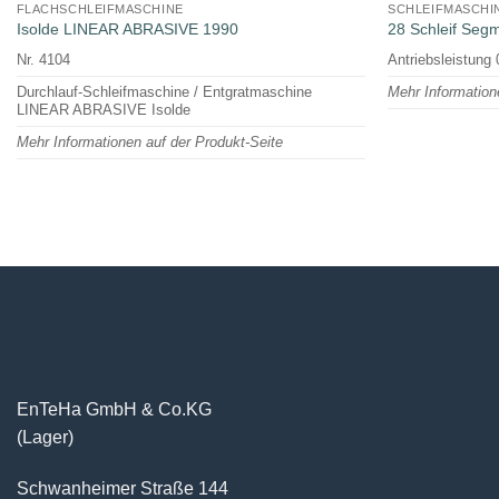
FLACHSCHLEIFMASCHINE
SCHLEIFMASCH
Isolde LINEAR ABRASIVE 1990
28 Schleif Se
Nr. 4104
Antriebsleistung
Durchlauf-Schleifmaschine / Entgratmaschine
Mehr Information
LINEAR ABRASIVE Isolde
Mehr Informationen auf der Produkt-Seite
EnTeHa GmbH & Co.KG
(Lager)
Schwanheimer Straße 144