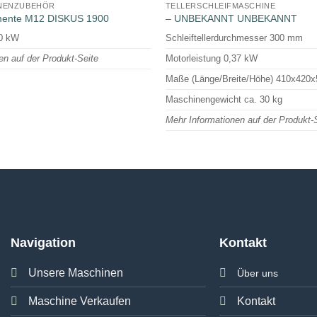
INENZUBEHÖR
TELLERSCHLEIFMASCHINE
gmente M12 DISKUS 1900
– UNBEKANNT UNBEKANNT
 0 kW
Schleiftellerdurchmesser 300 mm
en auf der Produkt-Seite
Motorleistung 0,37 kW
Maße (Länge/Breite/Höhe) 410x420
Maschinengewicht ca. 30 kg
Mehr Informationen auf der Produkt-
Navigation
Kontakt
Unsere Maschinen
Über uns
Maschine Verkaufen
Kontakt