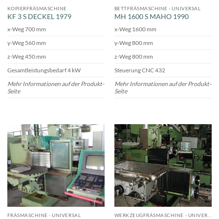
KOPIERFRÄSMASCHINE
BETTFRÄSMASCHINE - UNIVERSAL
KF 3 S DECKEL 1979
MH 1600 S MAHO 1990
x-Weg 700 mm
x-Weg 1600 mm
y-Weg 560 mm
y-Weg 800 mm
z-Weg 450 mm
z-Weg 800 mm
Gesamtleistungsbedarf 4 kW
Steuerung CNC 432
Mehr Informationen auf der Produkt-
Mehr Informationen auf der Produkt-
Seite
Seite
FRÄSMASCHINE - UNIVERSAL
WERKZEUGFRÄSMASCHINE - UNIVERSAL