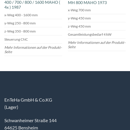
400 / 700 / 800 / 1600 MAHO (
MH 800 MAHO 1973
4x ) 1987
x-Weg 700 mm
x-Weg 400 - 1600 mm
y-Weg 450 mm
y-Weg 250 - 800 mm
z-Weg 450 mm
z-Weg 350 - 800 mm
Gesamtleistungsbedarf 4 kW
Steuerung CNC
Mehr Informationen auf der Produkt-
Seite
Mehr Informationen auf der Produkt-
Seite
EnTeHa GmbH & Co.KG
(Lager)
Schwanheimer Straße 144
64625 Bensheim