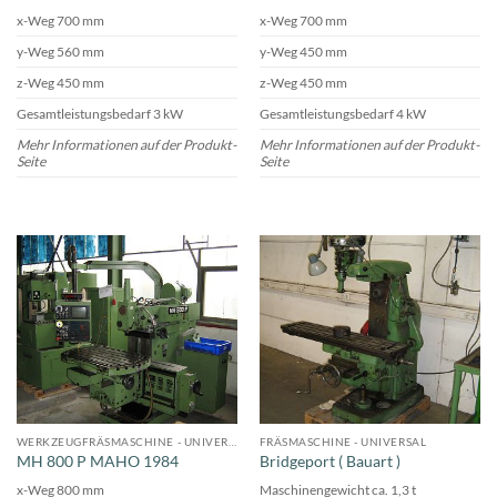
x-Weg 700 mm
x-Weg 700 mm
y-Weg 560 mm
y-Weg 450 mm
z-Weg 450 mm
z-Weg 450 mm
Gesamtleistungsbedarf 3 kW
Gesamtleistungsbedarf 4 kW
Mehr Informationen auf der Produkt-
Mehr Informationen auf der Produkt-
Seite
Seite
WERKZEUGFRÄSMASCHINE - UNIVERSAL
FRÄSMASCHINE - UNIVERSAL
MH 800 P MAHO 1984
Bridgeport ( Bauart )
x-Weg 800 mm
Maschinengewicht ca. 1,3 t