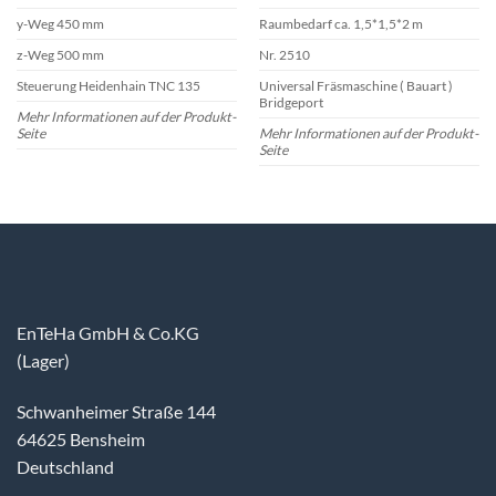
y-Weg 450 mm
Raumbedarf ca. 1,5*1,5*2 m
z-Weg 500 mm
Nr. 2510
Steuerung Heidenhain TNC 135
Universal Fräsmaschine ( Bauart )
Bridgeport
Mehr Informationen auf der Produkt-
Seite
Mehr Informationen auf der Produkt-
Seite
EnTeHa GmbH & Co.KG
(Lager)
Schwanheimer Straße 144
64625 Bensheim
Deutschland