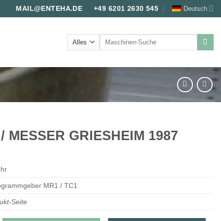
Deutsch
MAIL@ENTEHA.DE
+49 6201 2630 545
Suche
nach:
/ MESSER GRIESHEIM 1987
ohr
ogrammgeber MR1 / TC1
ukt-Seite