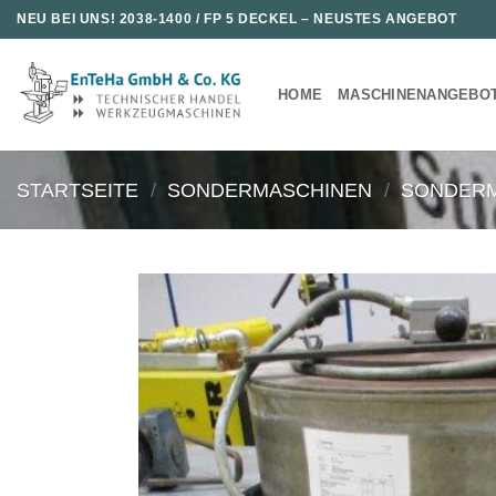
Zum
NEU BEI UNS!
2038-1400 / FP 5 DECKEL
– NEUSTES ANGEBOT
Inhalt
springen
HOME
MASCHINENANGEBO
STARTSEITE
/
SONDERMASCHINEN
/
SONDER