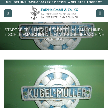
NEU BEI UNS!
2038-1400 / FP 5 DECKEL
– NEUSTES ANGEBOT
Zum
Inhalt
springen
STARTSEITE
/
METALLBEARBEITUNGSMASCHINEN
/
SCHLEIFMASCHINEN
/
FLACHSCHLEIFMASCHINE
- VERTIKAL