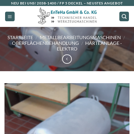
Zum
NEU BEI UNS!
2038-1400 / FP 5 DECKEL
– NEUSTES ANGEBOT
Inhalt
springen
STARTSEITE
/
METALLBEARBEITUNGSMASCHINEN
/
OBERFLÄCHENBEHANDLUNG
/
HÄRTEANLAGE -
ELEKTRO