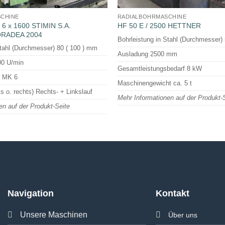
CHINE
RADIALBOHRMASCHINE
6 x 1600 STIMIN S.A.
HF 50 E / 2500 HETTNER
ORADEA 2004
Bohrleistung in Stahl (Durchmesser
Stahl (Durchmesser) 80 ( 100 ) mm
Ausladung 2500 mm
00 U/min
Gesamtleistungsbedarf 8 kW
e MK 6
Maschinengewicht ca. 5 t
ks o. rechts) Rechts- + Linkslauf
Mehr Informationen auf der Produkt-
en auf der Produkt-Seite
Navigation
Kontakt
Unsere Maschinen
Über uns