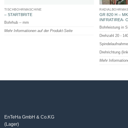
TISCHBOHRMASCHINE
RADIALBOHRMAS
GR 820 H – MK 
– STARTBRITE
INFRATIREA- 
Bohrhub -- mm
Bohrleistung in 
Mehr Informationen auf der Produkt-Seite
Drehzahl 20 - 14
Spindelaufnahm
Drehrichtung (lin
Mehr Information
EnTeHa GmbH & Co.KG
(Lager)