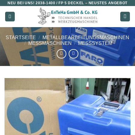
NEU BEI UNS!
2038-1400 / FP 5 DECKEL
– NEUSTES ANGEBOT
Zum
Inhalt
springen
STARTSEITE
/
METALLBEARBEITUNGSMASCHINEN
/
MESSMASCHINEN
/
MESSSYSTEM