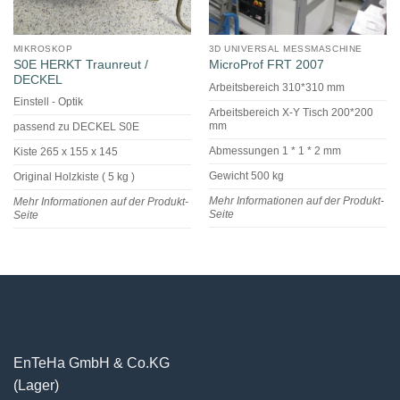
MIKROSKOP
3D UNIVERSAL MESSMASCHINE
S0E HERKT Traunreut /
MicroProf FRT 2007
DECKEL
Arbeitsbereich 310*310 mm
Einstell - Optik
Arbeitsbereich X-Y Tisch 200*200
mm
passend zu DECKEL S0E
Abmessungen 1 * 1 * 2 mm
Kiste 265 x 155 x 145
Gewicht 500 kg
Original Holzkiste ( 5 kg )
Mehr Informationen auf der Produkt-
Mehr Informationen auf der Produkt-
Seite
Seite
EnTeHa GmbH & Co.KG
(Lager)