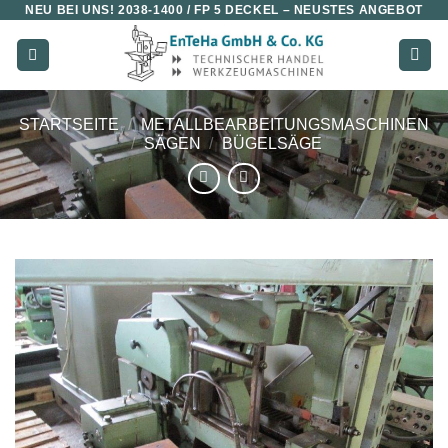
NEU BEI UNS!
2038-1400 / FP 5 DECKEL
– NEUSTES ANGEBOT
Zum
Inhalt
springen
STARTSEITE
/
METALLBEARBEITUNGSMASCHINEN
/
SÄGEN
/
BÜGELSÄGE