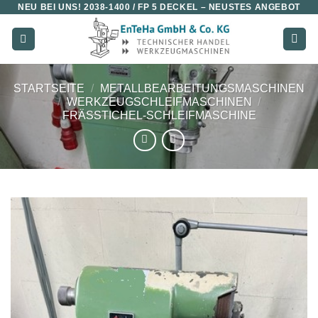
NEU BEI UNS!
2038-1400 / FP 5 DECKEL
– NEUSTES ANGEBOT
Zum
Inhalt
springen
STARTSEITE
/
METALLBEARBEITUNGSMASCHINEN
/
WERKZEUGSCHLEIFMASCHINEN
/
FRÄSSTICHEL-SCHLEIFMASCHINE