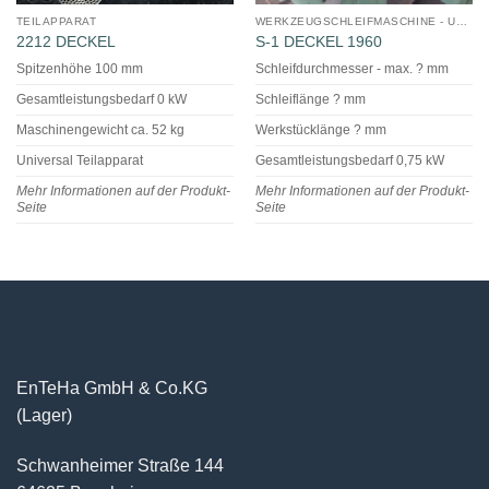
TEILAPPARAT
WERKZEUGSCHLEIFMASCHINE - UNIVERSAL
2212 DECKEL
S-1 DECKEL 1960
Spitzenhöhe 100 mm
Schleifdurchmesser - max. ? mm
Gesamtleistungsbedarf 0 kW
Schleiflänge ? mm
Maschinengewicht ca. 52 kg
Werkstücklänge ? mm
Universal Teilapparat
Gesamtleistungsbedarf 0,75 kW
Mehr Informationen auf der Produkt-
Mehr Informationen auf der Produkt-
Seite
Seite
EnTeHa GmbH & Co.KG
(Lager)
Schwanheimer Straße 144