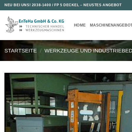
Zum
NEU BEI UNS!
2038-1400 / FP 5 DECKEL
– NEUSTES ANGEBOT
Inhalt
springen
HOME
MASCHINENANGEBO
STARTSEITE
/
WERKZEUGE UND INDUSTRIEBE