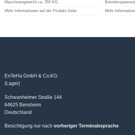
Maschinengewicht ca. 250 KG
Betriebsspannun
Mehr Informationen auf der Produkt-Seite
Mehr Information
EnTeHa GmbH & Co.KG
(Lager)
Schwanheimer Straße 144
64625 Bensheim
Deutschland
Besichtigung nur nach
vorheriger Terminabsprache