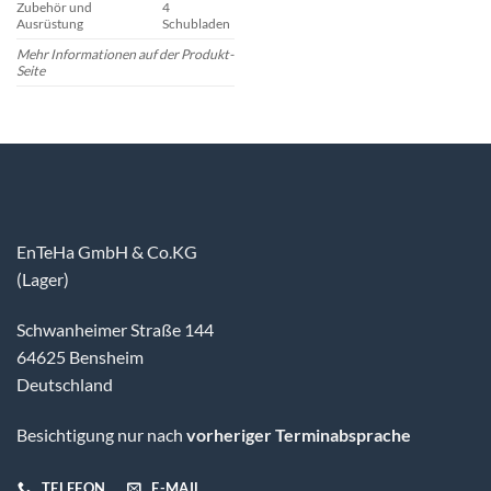
Zubehör und
4
Ausrüstung
Schubladen
Mehr Informationen auf der Produkt-
Seite
EnTeHa GmbH & Co.KG
(Lager)
Schwanheimer Straße 144
64625 Bensheim
Deutschland
Besichtigung nur nach
vorheriger Terminabsprache
TELEFON
E-MAIL