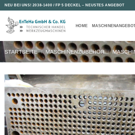
Zum
NEU BEI UNS!
2038-1400 / FP 5 DECKEL
– NEUSTES ANGEBOT
Inhalt
springen
HOME
MASCHINENANGEBO
STARTSEITE
/
MASCHINENZUBEHÖR
/
MASCHI