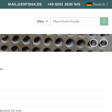
Deutsch
MAIL@ENTEHA.DE
+49 6201 2630 545
Suche
nach:
–
erend 15 mm