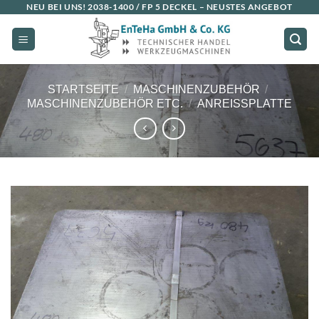
NEU BEI UNS!
2038-1400 / FP 5 DECKEL
– NEUSTES ANGEBOT
Zum
Inhalt
springen
STARTSEITE
/
MASCHINENZUBEHÖR
/
MASCHINENZUBEHÖR ETC.
/
ANREISSPLATTE