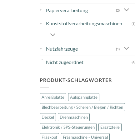
▸
Papierverarbeitung
(2)
Kunststoffverarbeitungsmaschinen
▸
(1)
▸
Nutzfahrzeuge
(1)
Nicht zugeordnet
(4)
PRODUKT-SCHLAGWÖRTER
Anreißplatte
Aufspannplatte
Blechbearbeitung / Scheren / Biegen / Richten
Deckel
Drehmaschinen
Elektronik / SPS-Steuerungen
Ersatzteile
Fräskopf
Fräsmaschine - Universal