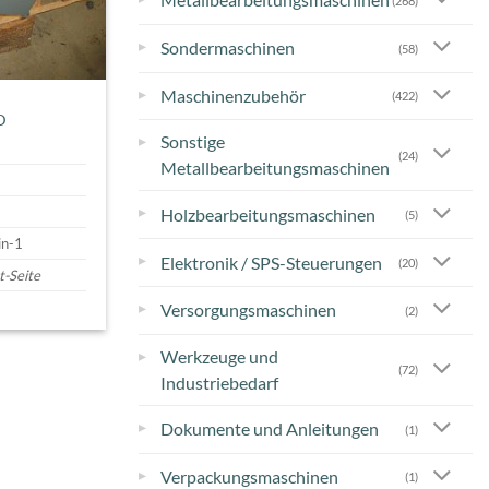
(268)
▸
Sondermaschinen
(58)
▸
Maschinenzubehör
(422)
D
Sonstige
▸
(24)
Metallbearbeitungsmaschinen
▸
Holzbearbeitungsmaschinen
(5)
in-1
▸
Elektronik / SPS-Steuerungen
(20)
t-Seite
▸
Versorgungsmaschinen
(2)
Werkzeuge und
▸
(72)
Industriebedarf
▸
Dokumente und Anleitungen
(1)
▸
Verpackungsmaschinen
(1)