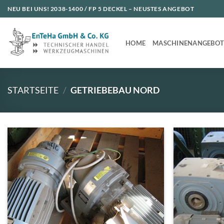
Zum
NEU BEI UNS!
2038-1400 / FP 5 DECKEL
– NEUSTES ANGEBOT
Inhalt
springen
HOME
MASCHINENANGEBO
STARTSEITE
/
GETRIEBEBAU NORD