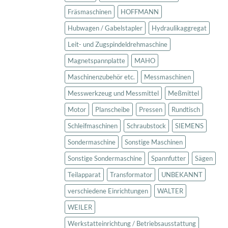
Fräsmaschinen
HOFFMANN
Hubwagen / Gabelstapler
Hydraulikaggregat
Leit- und Zugspindeldrehmaschine
Magnetspannplatte
MAHO
Maschinenzubehör etc.
Messmaschinen
Messwerkzeug und Messmittel
Meßmittel
Motor
Planscheibe
Pressen
Rundtisch
Schleifmaschinen
Schraubstock
SIEMENS
Sondermaschine
Sonstige Maschinen
Sonstige Sondermaschine
Spannfutter
Sägen
Teilapparat
Transformator
UNBEKANNT
verschiedene Einrichtungen
WALTER
WEILER
Werkstatteinrichtung / Betriebsausstattung