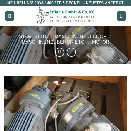
NEU BEI UNS!
2038-1400 / FP 5 DECKEL
– NEUSTES ANGEBOT
Zum
Inhalt
springen
STARTSEITE
/
MASCHINENZUBEHÖR
/
MASCHINENZUBEHÖR ETC.
/
MOTOR