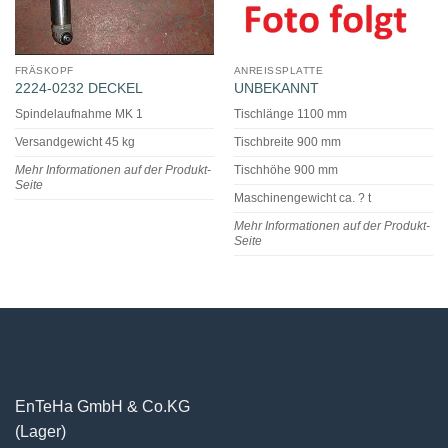
FRÄSKOPF
ANREISSPLATTE
2224-0232 DECKEL
UNBEKANNT
Spindelaufnahme MK 1
Tischlänge 1100 mm
Versandgewicht 45 kg
Tischbreite 900 mm
Mehr Informationen auf der Produkt-
Tischhöhe 900 mm
Seite
Maschinengewicht ca. ? t
Mehr Informationen auf der Produkt-
Seite
EnTeHa GmbH & Co.KG
(Lager)