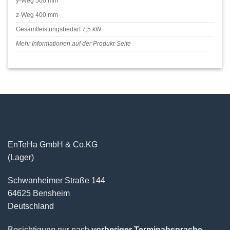
y-Weg 500 mm
z-Weg 400 mm
Gesamtleistungsbedarf 7,5 kW
Mehr Informationen auf der Produkt-Seite
EnTeHa GmbH & Co.KG
(Lager)
Schwanheimer Straße 144
64625 Bensheim
Deutschland
Besichtigung nur nach
vorheriger Terminabsprache