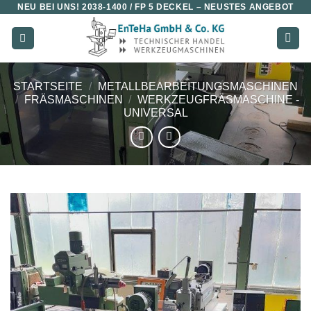
NEU BEI UNS!
2038-1400 / FP 5 DECKEL
– NEUSTES ANGEBOT
Zum
Inhalt
springen
STARTSEITE
/
METALLBEARBEITUNGSMASCHINEN
/
FRÄSMASCHINEN
/
WERKZEUGFRÄSMASCHINE -
UNIVERSAL