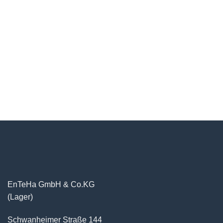
EnTeHa GmbH & Co.KG
(Lager)
Schwanheimer Straße 144