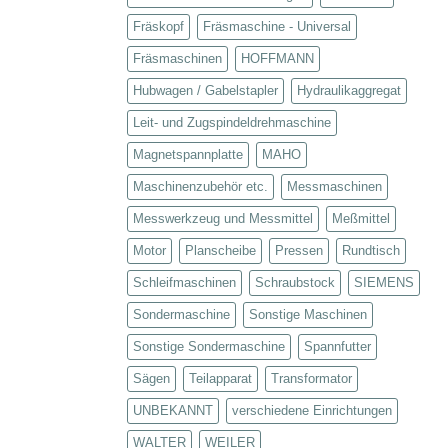
Fräskopf
Fräsmaschine - Universal
Fräsmaschinen
HOFFMANN
Hubwagen / Gabelstapler
Hydraulikaggregat
Leit- und Zugspindeldrehmaschine
Magnetspannplatte
MAHO
Maschinenzubehör etc.
Messmaschinen
Messwerkzeug und Messmittel
Meßmittel
Motor
Planscheibe
Pressen
Rundtisch
Schleifmaschinen
Schraubstock
SIEMENS
Sondermaschine
Sonstige Maschinen
Sonstige Sondermaschine
Spannfutter
Sägen
Teilapparat
Transformator
UNBEKANNT
verschiedene Einrichtungen
WALTER
WEILER