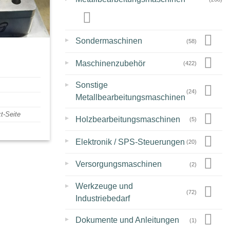
▸
Sondermaschinen
(58)
▸
Maschinenzubehör
(422)
▸
Sonstige
(24)
Metallbearbeitungsmaschinen
t-Seite
▸
Holzbearbeitungsmaschinen
(5)
▸
Elektronik / SPS-Steuerungen
(20)
▸
Versorgungsmaschinen
(2)
▸
Werkzeuge und
(72)
Industriebedarf
▸
Dokumente und Anleitungen
(1)