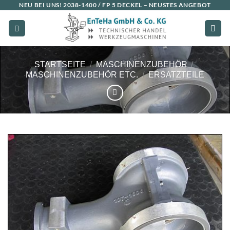
NEU BEI UNS!
2038-1400 / FP 5 DECKEL
– NEUSTES ANGEBOT
Zum
Inhalt
springen
STARTSEITE
/
MASCHINENZUBEHÖR
/
MASCHINENZUBEHÖR ETC.
/
ERSATZTEILE