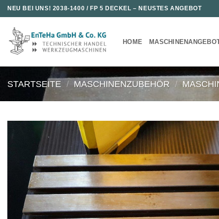
Zum
NEU BEI UNS!
2038-1400 / FP 5 DECKEL
– NEUSTES ANGEBOT
Inhalt
springen
HOME
MASCHINENANGEBO
STARTSEITE
/
MASCHINENZUBEHÖR
/
MASCHI