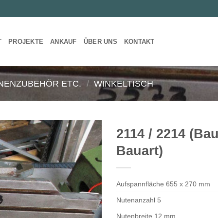
T
PROJEKTE
ANKAUF
ÜBER UNS
KONTAKT
NENZUBEHÖR ETC.
/
WINKELTISCH
2114 / 2214 (Ba
Bauart)
Aufspannfläche 655 x 270 mm
Nutenanzahl 5
Nutenbreite 12 mm