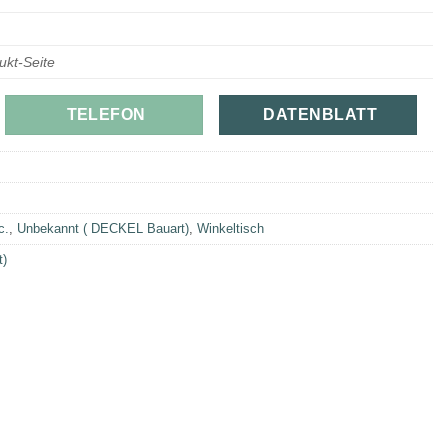
ukt-Seite
TELEFON
DATENBLATT
c.
,
Unbekannt ( DECKEL Bauart)
,
Winkeltisch
t)