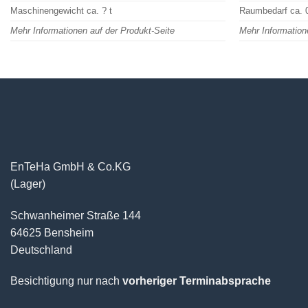
Maschinengewicht ca. ? t
Raumbedarf ca. 0
Mehr Informationen auf der Produkt-Seite
Mehr Information
EnTeHa GmbH & Co.KG
(Lager)
Schwanheimer Straße 144
64625 Bensheim
Deutschland
Besichtigung nur nach
vorheriger Terminabsprache