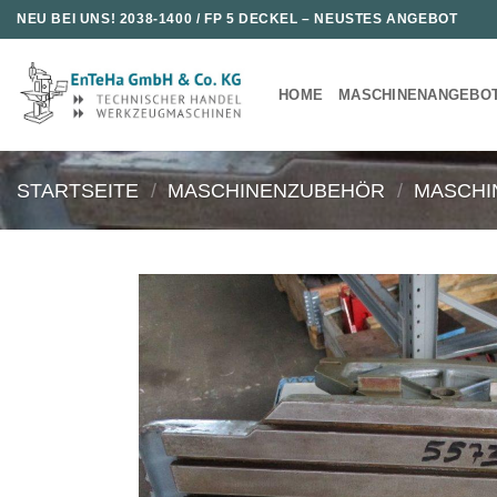
Zum
NEU BEI UNS!
2038-1400 / FP 5 DECKEL
– NEUSTES ANGEBOT
Inhalt
springen
HOME
MASCHINENANGEBO
STARTSEITE
/
MASCHINENZUBEHÖR
/
MASCHI