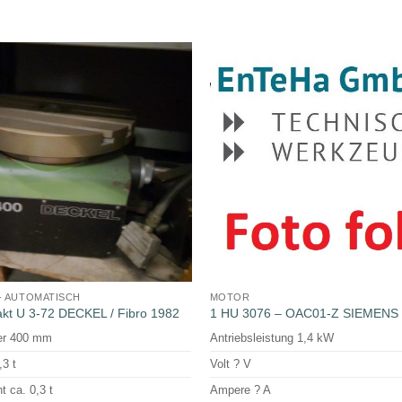
- AUTOMATISCH
MOTOR
takt U 3-72 DECKEL / Fibro 1982
1 HU 3076 – OAC01-Z SIEMENS
er 400 mm
Antriebsleistung 1,4 kW
,3 t
Volt ? V
 ca. 0,3 t
Ampere ? A