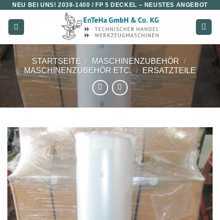
NEU BEI UNS!
2038-1400 / FP 5 DECKEL
– NEUSTES ANGEBOT
Zum
Inhalt
springen
STARTSEITE
/
MASCHINENZUBEHÖR
/
MASCHINENZUBEHÖR ETC.
/
ERSATZTEILE