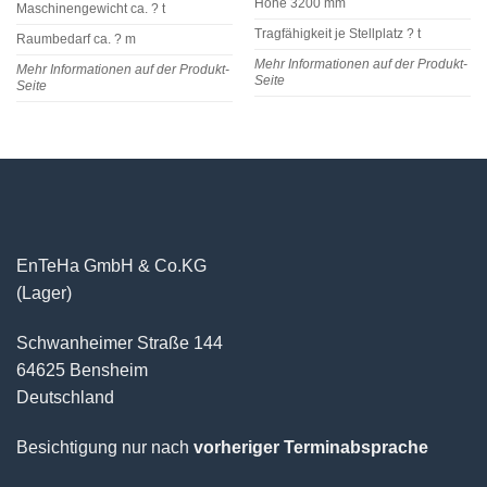
Höhe 3200 mm
Maschinengewicht ca. ? t
Tragfähigkeit je Stellplatz ? t
Raumbedarf ca. ? m
Mehr Informationen auf der Produkt-
Mehr Informationen auf der Produkt-
Seite
Seite
EnTeHa GmbH & Co.KG
(Lager)
Schwanheimer Straße 144
64625 Bensheim
Deutschland
Besichtigung nur nach
vorheriger Terminabsprache