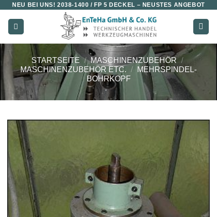
NEU BEI UNS!
2038-1400 / FP 5 DECKEL
– NEUSTES ANGEBOT
Zum
Inhalt
springen
STARTSEITE
/
MASCHINENZUBEHÖR
/
MASCHINENZUBEHÖR ETC.
/
MEHRSPINDEL-
BOHRKOPF