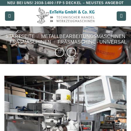
NEU BEI UNS!
2038-1400 / FP 5 DECKEL
– NEUSTES ANGEBOT
Zum
Inhalt
springen
STARTSEITE
/
METALLBEARBEITUNGSMASCHINEN
/
FRÄSMASCHINEN
/
FRÄSMASCHINE - UNIVERSAL