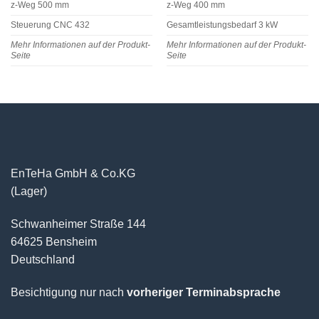
z-Weg 500 mm
z-Weg 400 mm
Steuerung CNC 432
Gesamtleistungsbedarf 3 kW
Mehr Informationen auf der Produkt-
Mehr Informationen auf der Produkt-
Seite
Seite
EnTeHa GmbH & Co.KG
(Lager)
Schwanheimer Straße 144
64625 Bensheim
Deutschland
Besichtigung nur nach
vorheriger Terminabsprache