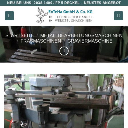
NEU BEI UNS!
2038-1400 / FP 5 DECKEL
– NEUSTES ANGEBOT
Zum
Inhalt
springen
STARTSEITE
/
METALLBEARBEITUNGSMASCHINEN
/
FRÄSMASCHINEN
/
GRAVIERMASCHINE