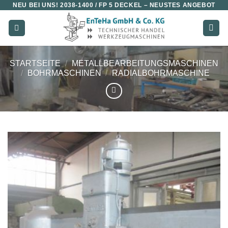
NEU BEI UNS!
2038-1400 / FP 5 DECKEL
– NEUSTES ANGEBOT
Zum
Inhalt
springen
STARTSEITE
/
METALLBEARBEITUNGSMASCHINEN
/
BOHRMASCHINEN
/
RADIALBOHRMASCHINE