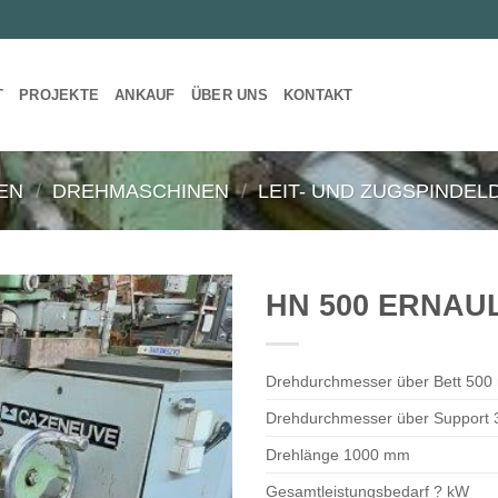
T
PROJEKTE
ANKAUF
ÜBER UNS
KONTAKT
EN
/
DREHMASCHINEN
/
LEIT- UND ZUGSPINDE
HN 500 ERNAU
Drehdurchmesser über Bett 50
Drehdurchmesser über Support
Drehlänge 1000 mm
Gesamtleistungsbedarf ? kW