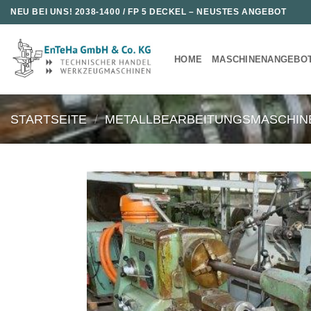
Zum
NEU BEI UNS!
2038-1400 / FP 5 DECKEL
– NEUSTES ANGEBOT
Inhalt
springen
HOME
MASCHINENANGEBO
STARTSEITE
/
METALLBEARBEITUNGSMASCHIN