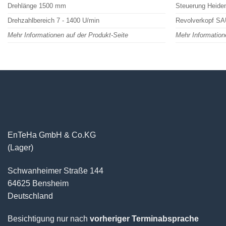
Drehlänge 1500 mm
Steuerung Heide
Drehzahlbereich 7 - 1400 U/min
Revolverkopf SA
Mehr Informationen auf der Produkt-Seite
Mehr Information
EnTeHa GmbH & Co.KG
(Lager)
Schwanheimer Straße 144
64625 Bensheim
Deutschland
Besichtigung nur nach
vorheriger Terminabsprache