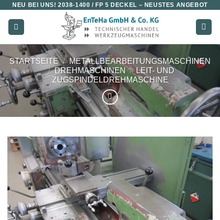
NEU BEI UNS!
2038-1400 / FP 5 DECKEL
– NEUSTES ANGEBOT
Zum
Inhalt
springen
STARTSEITE
/
METALLBEARBEITUNGSMASCHINEN
/
DREHMASCHINEN
/
LEIT- UND
ZUGSPINDELDREHMASCHINE