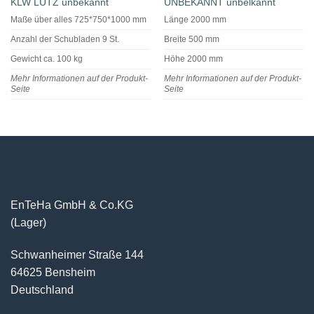
KLW LUTZ unbekannt
UNBEKANNT unbelkannt
Maße über alles 725*750*1000 mm
Länge 2000 mm
Anzahl der Schubladen 9 St.
Breite 500 mm
Gewicht ca. 100 kg
Höhe 2000 mm
Mehr Informationen auf der Produkt-
Mehr Informationen auf der Produkt-
Seite
Seite
EnTeHa GmbH & Co.KG
(Lager)
Schwanheimer Straße 144
64625 Bensheim
Deutschland