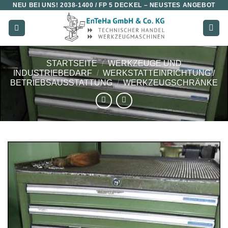
NEU BEI UNS!
2038-1400 / FP 5 DECKEL
– NEUSTES ANGEBOT
Zum
Inhalt
springen
STARTSEITE
/
WERKZEUGE UND
INDUSTRIEBEDARF
/
WERKSTATTEINRICHTUNG /
BETRIEBSAUSSTATTUNG
/
WERKZEUGSCHRÄNKE