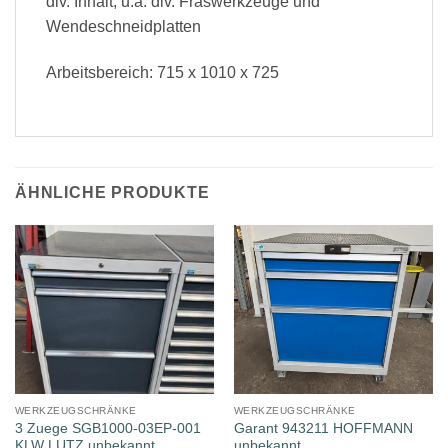
div. Inhalt, u.a. div. Fräswerkzeuge und
Wendeschneidplatten
Arbeitsbereich: 715 x 1010 x 725
ÄHNLICHE PRODUKTE
WERKZEUGSCHRÄNKE
WERKZEUGSCHRÄNKE
3 Zuege SGB1000-03EP-001
Garant 943211 HOFFMANN
KLW LUTZ unbekannt
unbekannt