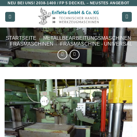
NEU BEI UNS!
2038-1400 / FP 5 DECKEL
– NEUSTES ANGEBOT
Zum
Inhalt
springen
STARTSEITE
/
METALLBEARBEITUNGSMASCHINEN
/
FRÄSMASCHINEN
/
FRÄSMASCHINE - UNIVERSAL