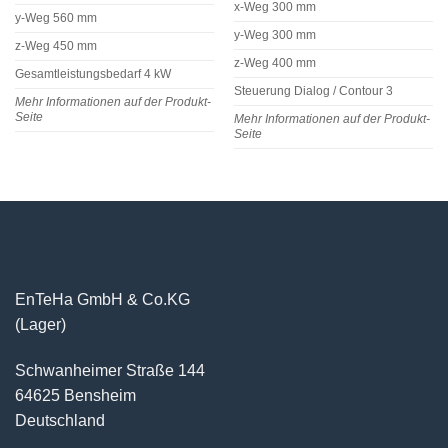
x-Weg 300 mm
y-Weg 560 mm
y-Weg 300 mm
z-Weg 450 mm
z-Weg 400 mm
Gesamtleistungsbedarf 4 kW
Steuerung Dialog / Contour 3
Mehr Informationen auf der Produkt-
Seite
Mehr Informationen auf der Produkt-
Seite
EnTeHa GmbH & Co.KG
(Lager)
Schwanheimer Straße 144
64625 Bensheim
Deutschland