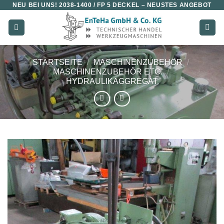
NEU BEI UNS!
2038-1400 / FP 5 DECKEL
– NEUSTES ANGEBOT
Zum
Inhalt
springen
STARTSEITE
/
MASCHINENZUBEHÖR
/
MASCHINENZUBEHÖR ETC.
/
HYDRAULIKAGGREGAT