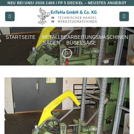
NEU BEI UNS!
2038-1400 / FP 5 DECKEL
– NEUSTES ANGEBOT
Zum
Inhalt
springen
STARTSEITE
/
METALLBEARBEITUNGSMASCHINEN
/
SÄGEN
/
BÜGELSÄGE