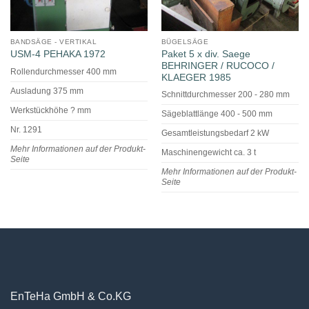
BANDSÄGE - VERTIKAL
BÜGELSÄGE
Paket 5 x div. Saege
USM-4 PEHAKA 1972
BEHRINGER / RUCOCO /
Rollendurchmesser 400 mm
KLAEGER 1985
Ausladung 375 mm
Schnittdurchmesser 200 - 280 mm
Werkstückhöhe ? mm
Sägeblattlänge 400 - 500 mm
Nr. 1291
Gesamtleistungsbedarf 2 kW
Mehr Informationen auf der Produkt-
Maschinengewicht ca. 3 t
Seite
Mehr Informationen auf der Produkt-
Seite
EnTeHa GmbH & Co.KG