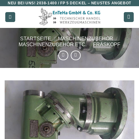
NEU BEI UNS!
2038-1400 / FP 5 DECKEL
– NEUSTES ANGEBOT
Zum
Inhalt
springen
STARTSEITE
/
MASCHINENZUBEHÖR
/
MASCHINENZUBEHÖR ETC.
/
FRÄSKOPF