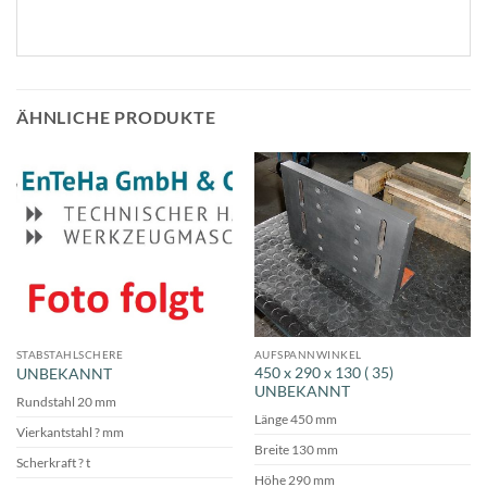
ÄHNLICHE PRODUKTE
STABSTAHLSCHERE
AUFSPANNWINKEL
450 x 290 x 130 ( 35)
UNBEKANNT
UNBEKANNT
Rundstahl 20 mm
Länge 450 mm
Vierkantstahl ? mm
Breite 130 mm
Scherkraft ? t
Höhe 290 mm