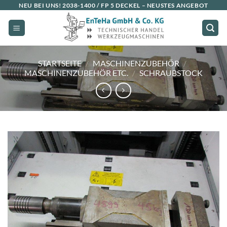
Zum
NEU BEI UNS!
2038-1400 / FP 5 DECKEL
– NEUSTES ANGEBOT
Inhalt
springen
STARTSEITE
/
MASCHINENZUBEHÖR
/
MASCHINENZUBEHÖR ETC.
/
SCHRAUBSTOCK