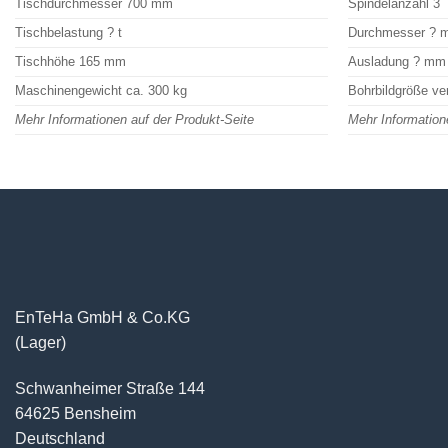
Tischdurchmesser 700 mm
Spindelanzahl 3
Tischbelastung ? t
Durchmesser ?
Tischhöhe 165 mm
Ausladung ? mm
Maschinengewicht ca. 300 kg
Bohrbildgröße ve
Mehr Informationen auf der Produkt-Seite
Mehr Information
EnTeHa GmbH & Co.KG
(Lager)
Schwanheimer Straße 144
64625 Bensheim
Deutschland