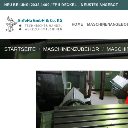
Zum
NEU BEI UNS!
2038-1400 / FP 5 DECKEL
– NEUSTES ANGEBOT
Inhalt
springen
HOME
MASCHINENANGEBO
STARTSEITE
/
MASCHINENZUBEHÖR
/
MASCHI