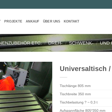
T
PROJEKTE
ANKAUF
ÜBER UNS
KONTAKT
NENZUBEHÖR ETC.
/
DREH-
/
SCHWENK-
/
UND 
Universaltisch 
Tischlänge 805 mm
Tischbreite 350 mm
Tischbelastung ? ~ 0,3 t
Aufspannfläche 805*350 mm