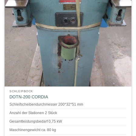
SCHLEIFBOCK
DOTN-200 CORDIA
Schleifscheibendurchmesser 200*32*51 mm
Anzahl der Stationen 2 Stück
Gesamtleistungsbedarf 0,75 kW
Maschinengewicht ca. 80 kg