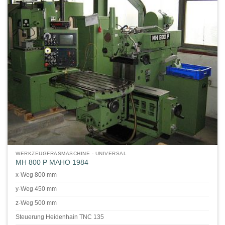
WERKZEUGFRÄSMASCHINE - UNIVERSAL
MH 800 P MAHO 1984
x-Weg 800 mm
y-Weg 450 mm
z-Weg 500 mm
Steuerung Heidenhain TNC 135