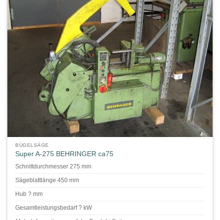
BÜGELSÄGE
Super A-275 BEHRINGER ca75
Schnittdurchmesser 275 mm
Sägeblattlänge 450 mm
Hub ? mm
Gesamtleistungsbedarf ? kW