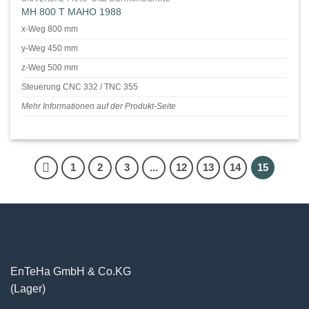
MH 800 T MAHO 1988
x-Weg 800 mm
y-Weg 450 mm
z-Weg 500 mm
Steuerung CNC 332 / TNC 355
Mehr Informationen auf der Produkt-Seite
1
2
3
...
12
13
14
15
EnTeHa GmbH & Co.KG
(Lager)