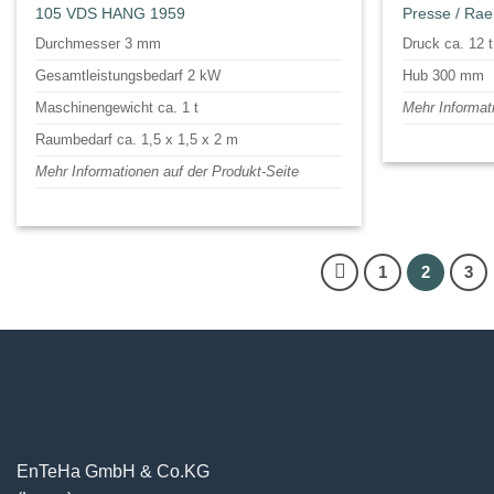
105 VDS HANG 1959
Presse / Ra
Durchmesser 3 mm
Druck ca. 12 t
Gesamtleistungsbedarf 2 kW
Hub 300 mm
Maschinengewicht ca. 1 t
Mehr Informat
Raumbedarf ca. 1,5 x 1,5 x 2 m
Mehr Informationen auf der Produkt-Seite
1
2
3
EnTeHa GmbH & Co.KG