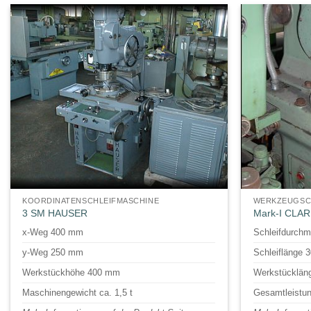
KOORDINATENSCHLEIFMASCHINE
WERKZEUGSCH
3 SM HAUSER
Mark-I CLA
x-Weg 400 mm
Schleifdurch
y-Weg 250 mm
Schleiflänge
Werkstückhöhe 400 mm
Werkstücklän
Maschinengewicht ca. 1,5 t
Gesamtleistu