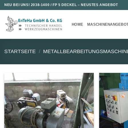
Zum
NEU BEI UNS!
2038-1400 / FP 5 DECKEL
– NEUSTES ANGEBOT
Inhalt
springen
HOME
MASCHINENANGEBO
STARTSEITE
/
METALLBEARBEITUNGSMASCHIN