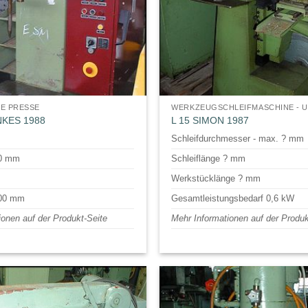
E PRESSE
WERKZEUGSCHLEIFMASCHINE - U
NKES 1988
L 15 SIMON 1987
Schleifdurchmesser - max. ? mm
00 mm
Schleiflänge ? mm
Werkstücklänge ? mm
600 mm
Gesamtleistungsbedarf 0,6 kW
ionen auf der Produkt-Seite
Mehr Informationen auf der Produk