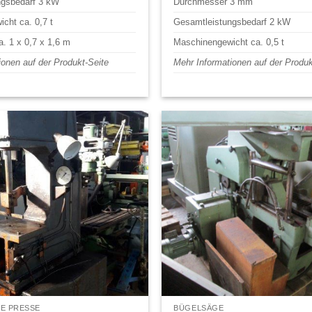
ngsbedarf 3 kW
Durchmesser 3 mm
cht ca. 0,7 t
Gesamtleistungsbedarf 2 kW
. 1 x 0,7 x 1,6 m
Maschinengewicht ca. 0,5 t
ionen auf der Produkt-Seite
Mehr Informationen auf der Produk
E PRESSE
BÜGELSÄGE