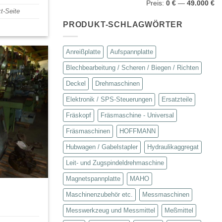
Preis:
0 €
—
49.000 €
Preis
Preis
t-Seite
PRODUKT-SCHLAGWÖRTER
Anreißplatte
Aufspannplatte
Blechbearbeitung / Scheren / Biegen / Richten
Deckel
Drehmaschinen
Elektronik / SPS-Steuerungen
Ersatzteile
Fräskopf
Fräsmaschine - Universal
Fräsmaschinen
HOFFMANN
Hubwagen / Gabelstapler
Hydraulikaggregat
Leit- und Zugspindeldrehmaschine
Magnetspannplatte
MAHO
Maschinenzubehör etc.
Messmaschinen
Messwerkzeug und Messmittel
Meßmittel