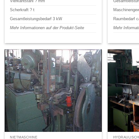
Vierkantstahl ? mm
Gesamtleistu
Scherkraft ? t
Maschinengewi
Gesamtleistungsbedarf 3 kW
Raumbedarf ca
Mehr Informationen auf der Produkt-Seite
Mehr Informat
NIETMASCHINE
HYDRAULISCH