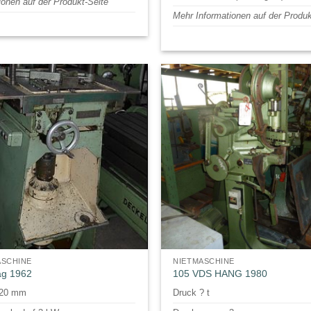
ionen auf der Produkt-Seite
Mehr Informationen auf der Produk
ASCHINE
NIETMASCHINE
ag 1962
105 VDS HANG 1980
-20 mm
Druck ? t