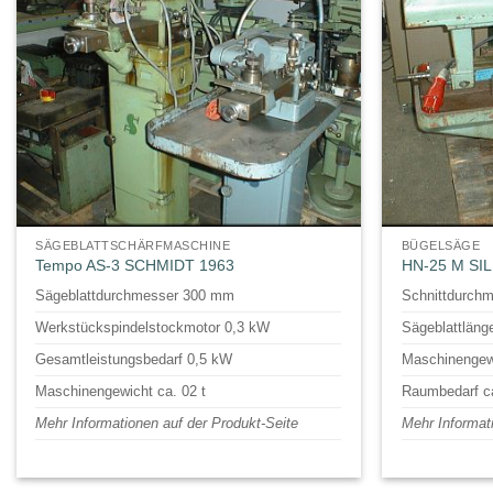
SÄGEBLATTSCHÄRFMASCHINE
BÜGELSÄGE
Tempo AS-3 SCHMIDT 1963
HN-25 M SIL
Sägeblattdurchmesser 300 mm
Schnittdurch
Werkstückspindelstockmotor 0,3 kW
Sägeblattlän
Gesamtleistungsbedarf 0,5 kW
Maschinengewi
Maschinengewicht ca. 02 t
Raumbedarf ca
Mehr Informationen auf der Produkt-Seite
Mehr Informat