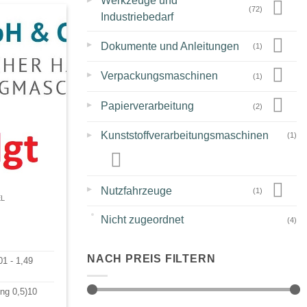
Werkzeuge und
(72)
Industriebedarf
▸
Dokumente und Anleitungen
(1)
▸
Verpackungsmaschinen
(1)
▸
Papierverarbeitung
(2)
▸
Kunststoffverarbeitungsmaschinen
(1)
▸
Nutzfahrzeuge
(1)
EL
Nicht zugeordnet
(4)
NACH PREIS FILTERN
01 - 1,49
ung 0,5)10
Min.
Max.