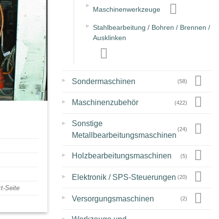
▸
Maschinenwerkzeuge
▸
Stahlbearbeitung / Bohren / Brennen /
Ausklinken
▸
Sondermaschinen
(58)
▸
Maschinenzubehör
(422)
▸
Sonstige
(24)
Metallbearbeitungsmaschinen
▸
Holzbearbeitungsmaschinen
(5)
▸
Elektronik / SPS-Steuerungen
(20)
t-Seite
▸
Versorgungsmaschinen
(2)
▸