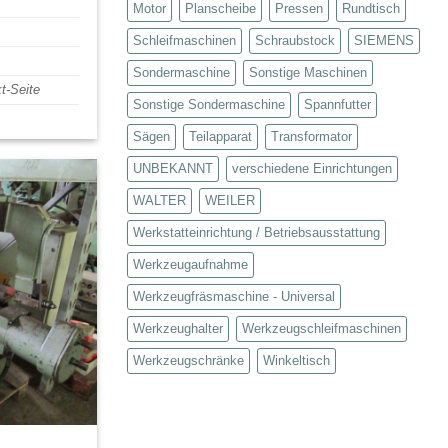
Motor
Planscheibe
Pressen
Rundtisch
Schleifmaschinen
Schraubstock
SIEMENS
Sondermaschine
Sonstige Maschinen
t-Seite
Sonstige Sondermaschine
Spannfutter
Sägen
Teilapparat
Transformator
UNBEKANNT
verschiedene Einrichtungen
WALTER
WEILER
Werkstatteinrichtung / Betriebsausstattung
Werkzeugaufnahme
Werkzeugfräsmaschine - Universal
Werkzeughalter
Werkzeugschleifmaschinen
Werkzeugschränke
Winkeltisch