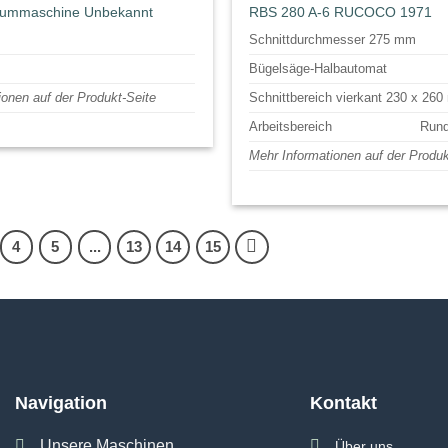
eummaschine Unbekannt
RBS 280 A-6 RUCOCO 1971
Schnittdurchmesser 275 mm
Bügelsäge-Halbautomat
ionen auf der Produkt-Seite
Schnittbereich vierkant 230 x 26
Arbeitsbereich
Rund
Mehr Informationen auf der Produk
4
5
...
13
14
15
Navigation
Kontakt
Unsere Maschinen
Über uns