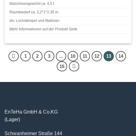
Maschinengewicht ca. 4,5 t
Raumbedarf ca. 2,2*1*2,35 m
div. Lochstempel und Matrizen
Mehr Informationen auf der Produkt-Seite
1
2
3
...
10
11
12
13
14
15
EnTeHa GmbH & Co.KG
(Lager)
Schwanheimer Straße 144