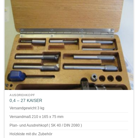
AUSDREHKOPF
0,4 – 27 KAISER
Versandgewicht 3 kg
Versandmaß 210 x 165 x 75 mm
Plan- und Ausdrehkopf ( SK 40 / DIN 2080 )
Holzkiste mit div. Zubehör