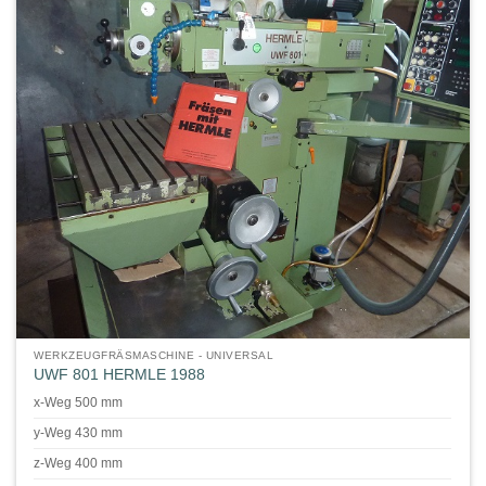
WERKZEUGFRÄSMASCHINE - UNIVERSAL
UWF 801 HERMLE 1988
x-Weg 500 mm
y-Weg 430 mm
z-Weg 400 mm