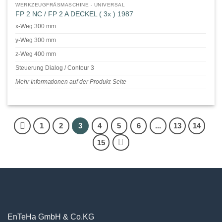
WERKZEUGFRÄSMASCHINE - UNIVERSAL
FP 2 NC / FP 2 A DECKEL ( 3x ) 1987
x-Weg 300 mm
y-Weg 300 mm
z-Weg 400 mm
Steuerung Dialog / Contour 3
Mehr Informationen auf der Produkt-Seite
1
2
3
4
5
6
...
13
14
15
EnTeHa GmbH & Co.KG