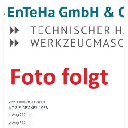
KOPIERFRÄSMASCHINE
KF 3 S DECKEL 1968
x-Weg 700 mm
y-Weg 560 mm