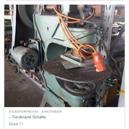
EXZENTERPRESSE - EINSTÄNDER
– Ferdinand Schäfer
Druck ? t