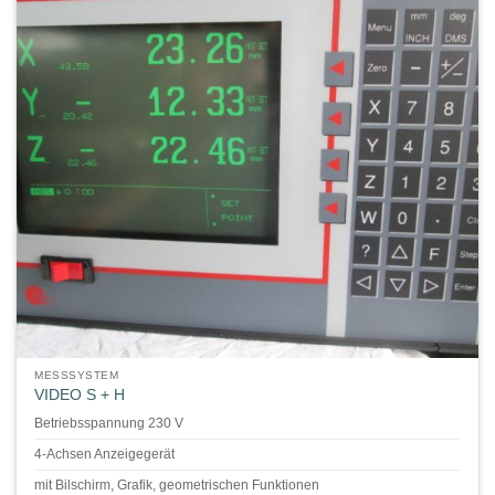
MESSSYSTEM
VIDEO S + H
Betriebsspannung 230 V
4-Achsen Anzeigegerät
mit Bilschirm, Grafik, geometrischen Funktionen