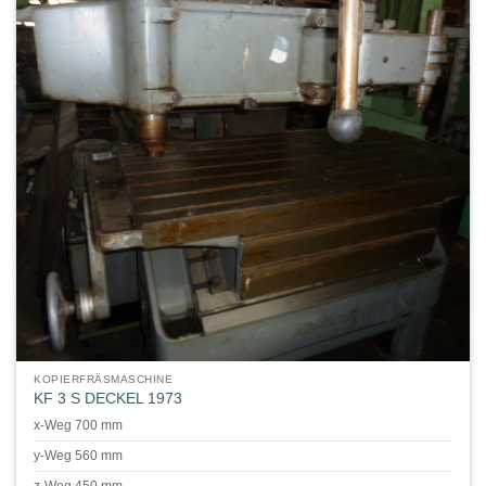
KOPIERFRÄSMASCHINE
KF 3 S DECKEL 1973
x-Weg 700 mm
y-Weg 560 mm