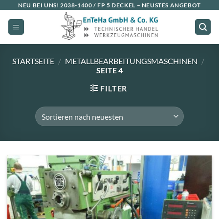
Zum
NEU BEI UNS!
2038-1400 / FP 5 DECKEL
– NEUSTES ANGEBOT
Inhalt
springen
STARTSEITE
/
METALLBEARBEITUNGSMASCHINEN
/
SEITE 4
FILTER