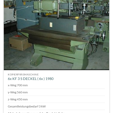
KOPIERFRÄSMASCHINE
6x KF 3 S DECKEL ( 6x ) 1980
x-Weg 700 mm
y-Weg 560 mm
z-Weg 450 mm
Gesamtleistungsbedarf 3 kW