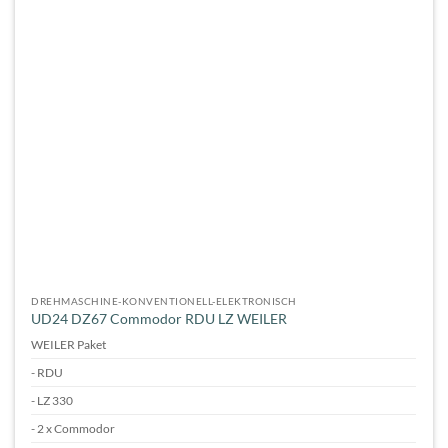
DREHMASCHINE-KONVENTIONELL-ELEKTRONISCH
UD24 DZ67 Commodor RDU LZ WEILER
WEILER Paket
- RDU
- LZ 330
- 2 x Commodor