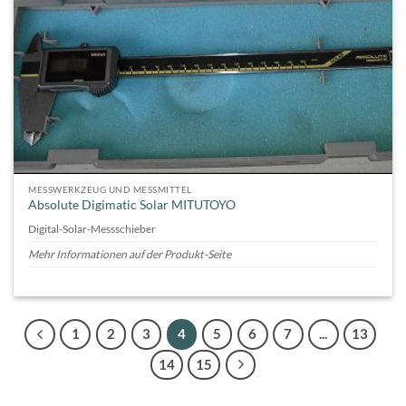
MESSWERKZEUG UND MESSMITTEL
Absolute Digimatic Solar MITUTOYO
Digital-Solar-Messschieber
Mehr Informationen auf der Produkt-Seite
1
2
3
4
5
6
7
...
13
14
15